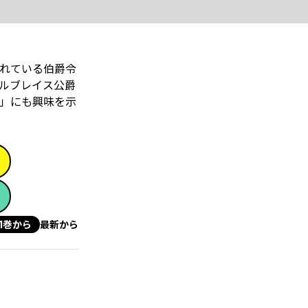
られている伯爵令
ルブレイス公爵
」にも興味を示
1巻から
最新から