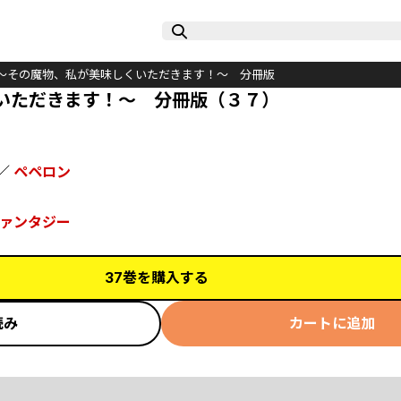
～その魔物、私が美味しくいただきます！～ 分冊版
いただきます！～ 分冊版（３７）
／
ペペロン
ァンタジー
37巻を購入する
読み
カートに追加