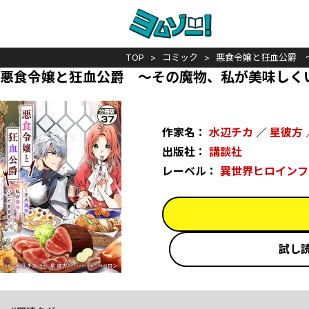
TOP
コミック
悪食令嬢と狂血公爵 
悪食令嬢と狂血公爵 ～その魔物、私が美味しく
作家名：
水辺チカ
／
星彼方
出版社：
講談社
レーベル：
異世界ヒロインフ
試し