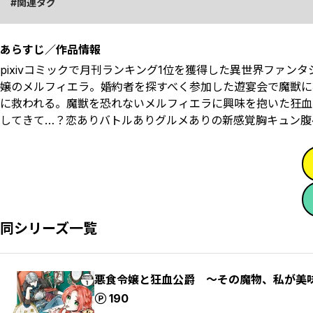
関連タグ
あらすじ／作品情報
pixivコミックで月刊ランキング1位を獲得した異世界ファ
嬢のメルフィエラ。婚約者を探すべく参加した遊宴会で魔獣に
に救われる。魔獣を恐れないメルフィエラに興味を抱いた狂血
してきて…？恋ありバトルありグルメありの新感覚胸キュン腹
同シリーズ一覧
悪食令嬢と狂血公爵 ～その魔物、私が美
ポイント
190