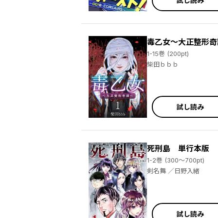
試し読み
毒乙女～大正整形奇
1-15巻 (200pt)
柴田ｂｂｂ
試し読み
死刑島 単行本版
1-2巻 (300～700pt)
剣名舞 ／日野入緒
試し読み