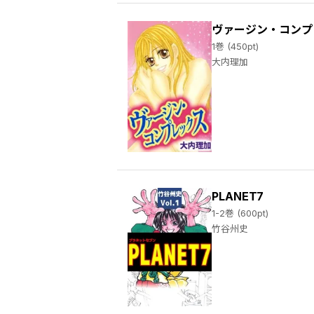
ヴァージン・コンプ
1巻 (450pt)
大内理加
PLANET7
1-2巻 (600pt)
竹谷州史