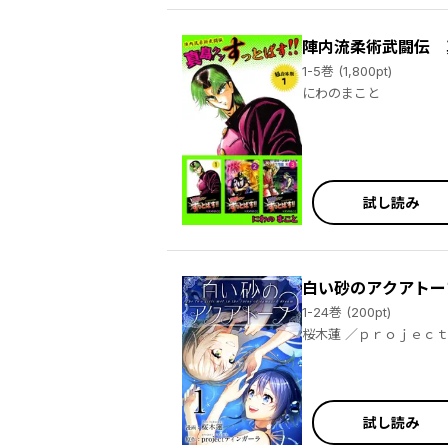
陣内流柔術武闘伝 
1-5巻 (1,800pt)
にわのまこと
試し読み
白い砂のアクアトー
1-24巻 (200pt)
桜木蓮 ／ｐｒｏｊｅ
試し読み