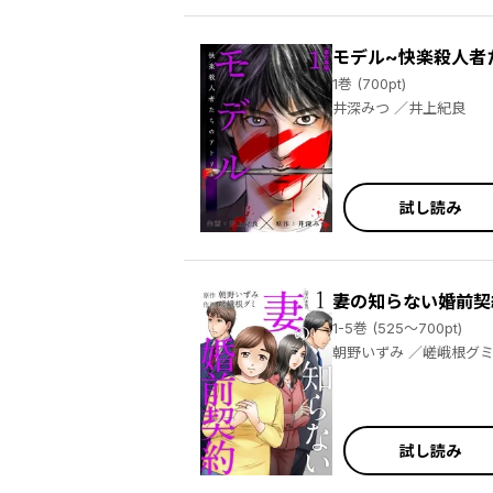
モデル~快楽殺人者
1巻 (700pt)
井深みつ ／井上紀良
試し読み
妻の知らない婚前契
1-5巻 (525～700pt)
朝野いずみ ／嵯峨根グ
試し読み