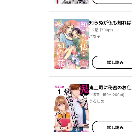
知らぬが仏も知れば
1-2巻 (700pt)
パち子
試し読み
鬼上司に秘密のお仕
1-15巻 (150～200pt)
うるしめ
試し読み