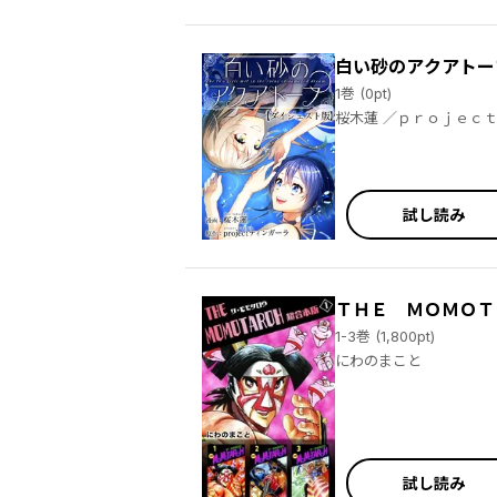
白い砂のアクアトー
1巻 (0pt)
桜木蓮 ／ｐｒｏｊｅ
試し読み
ＴＨＥ ＭＯＭＯＴ
1-3巻 (1,800pt)
にわのまこと
試し読み