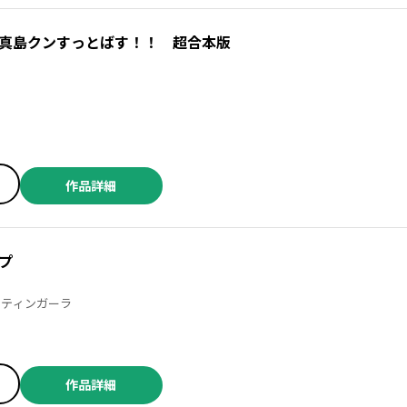
真島クンすっとばす！！ 超合本版
作品詳細
プ
ｃｔティンガーラ
作品詳細