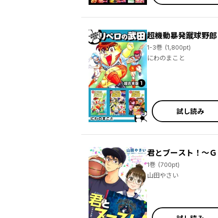
超機動暴発蹴球野郎
1-3巻 (1,800pt)
にわのまこと
試し読み
君とブースト！～Ｇ
1巻 (700pt)
山田やさい