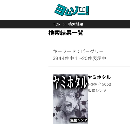
TOP
検索結果
検索結果一覧
キーワード：ビーグリー
3844件中 1～20件表示中
ヤミホタル
1-3巻 (450pt)
飯星シンヤ