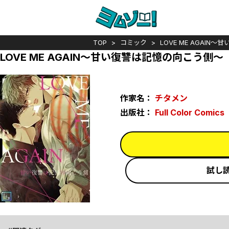
TOP
コミック
LOVE ME AGAI
LOVE ME AGAIN～甘い復讐は記憶の向こう側～
作家名：
チタメン
出版社：
Full Color Comics
試し