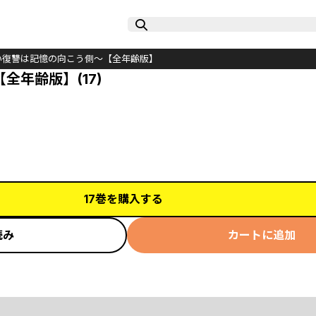
N～甘い復讐は記憶の向こう側～【全年齢版】
【全年齢版】(17)
17巻を購入する
読み
カートに追加