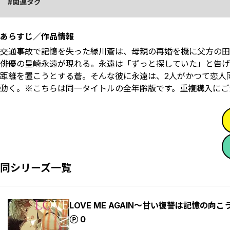
関連タグ
あらすじ／作品情報
交通事故で記憶を失った緑川蒼は、母親の再婚を機に父方の田
俳優の星崎永遠が現れる。永遠は「ずっと探していた」と告げ
距離を置こうとする蒼。そんな彼に永遠は、2人がかつて恋人
動く。※こちらは同一タイトルの全年齢版です。重複購入にご
同シリーズ一覧
LOVE ME AGAIN～甘い復讐は記憶の向こ
ポイント
0