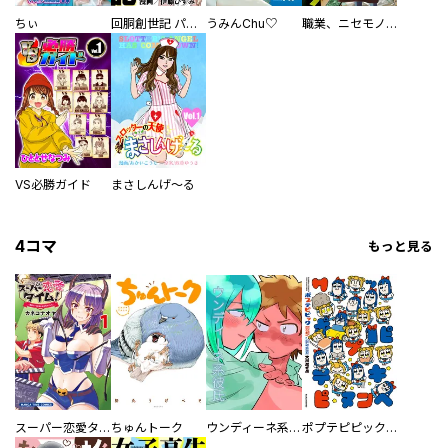
ちぃ
回胴創世記 パチスロを創った男達
うみんChu♡
職業、ニセモノ～あなたに偽は見抜けない【電子単行本版】
VS必勝ガイド
まさしんげ～る
4コマ
もっと見る
スーパー恋愛タイム！～現場でドＳな彼女は自宅でデレる～
ちゅんトーク
ウンディーネ系彼氏
ポプテピピック SEASON EIGHT