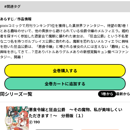
関連タグ
あらすじ／作品情報
pixivコミックで月刊ランキング1位を獲得した異世界ファンタジー、待望の第1巻！
とある趣味のせいで、他の貴族から避けられている伯爵令嬢のメルフィエラ。婚約
者を探すべく参加した遊宴会で魔獣に襲われた彼女は、「狂血公爵」という不名誉
な二つ名を持つガルブレイス公爵に救われる。魔獣を恐れないメルフィエラに興味
を抱いた狂血公爵は、「悪食令嬢」と噂される彼女の人には言えない「趣味」にも
興味を示してきて…？恋ありバトルありグルメありの新感覚胸キュン腹ペコファン
タジー、開幕！
全巻購入する
全巻カートに追加する
同シリーズ一覧
1巻から
最新から
悪食令嬢と狂血公爵 ～その魔物、私が美味しくい
ただきます！～ 分冊版（１）
ポイント
190