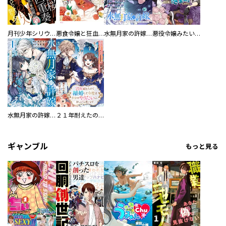
月刊少年シリウス
悪食令嬢と狂血公爵 ～その魔物、私が美味しくいただきます！～
水無月家の許嫁 ～十六歳の誕生日、本家の当主が迎えに来ました。～ 分冊版
悪役令嬢みたいに断罪されそうだったけど、全力で愛されてます！ 不幸な運命に「ざまぁ」しますわ！ アンソロジーコミック
水無月家の許嫁 ～十六歳の誕生日、本家の当主が迎えに来ました。～
２１年耐えたので離婚して今度は自分のやりたいことをしようと思います 妖精が見えるだけの男爵令嬢は、妖精の声が聞こえるだけの公爵様に溺愛される
ギャンブル
もっと見る