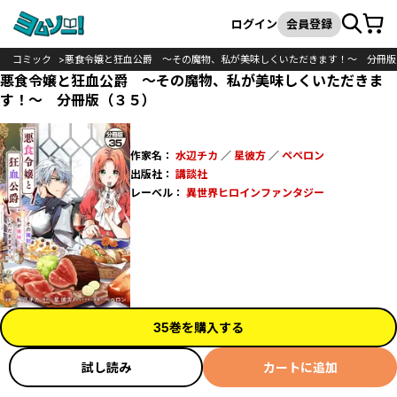
カート
検索
ログイン
会員登録
コミック
悪食令嬢と狂血公爵 ～その魔物、私が美味しくいただきます！～ 分冊版
悪食令嬢と狂血公爵 ～その魔物、私が美味しくいただきま
す！～ 分冊版（３５）
作家名：
水辺チカ
／
星彼方
／
ペペロン
出版社：
講談社
レーベル：
異世界ヒロインファンタジー
35巻を購入する
試し読み
カートに追加