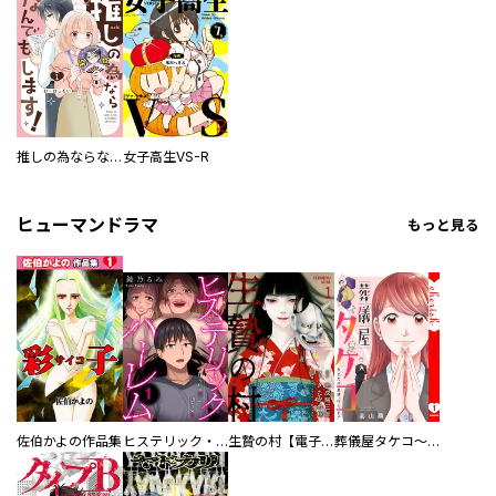
推しの為ならなんでもします！
女子高生VS-R
ヒューマンドラマ
もっと見る
佐伯かよの作品集
ヒステリック・ハーレム～搾られる男と堕ちる女～【電子単行本版】
生贄の村【電子単行本版】
葬儀屋タケコ～あなたの最期、叶えます【電子単行本版】