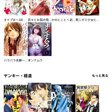
タイプＢ～48時間後、致死率100％～【単話】
百々とお狐の見習い巫女生活【単行本版】
かのとこと～武蔵花町怪話譚～ 【連載版】
死ニガミ少女とスマホ神
バラバラ夫婦～手足をなくした夫はまだ生きてる
オンナムラ
ヤンキー・極道
もっと見る