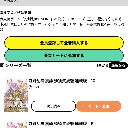
関連タグ
あらすじ／作品情報
大人気ゲーム「刀剣乱舞ONLINE」の公式コミカライズ!! 正しい歴史を守るため、
本丸に就任したのは虎のぬいぐるみで？ 始まりの一振・蜂須賀虎徹と共に綴る物
語！
会員登録して全巻購入する
全巻カートに追加する
同シリーズ一覧
1巻から
最新から
刀剣乱舞 真譚 蜂須賀虎徹 連載版：10
ポイント
150
試し読み
カートに追加
刀剣乱舞 真譚 蜂須賀虎徹 連載版：9