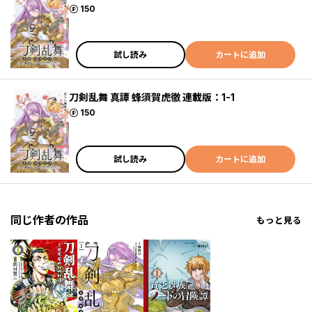
ポイント
150
試し読み
カートに追加
刀剣乱舞 真譚 蜂須賀虎徹 連載版：1-1
ポイント
150
試し読み
カートに追加
同じ作者の作品
もっと見る