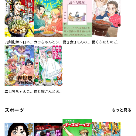
刀剣乱舞～日本号つれづれ酒～
カラちゃんとシトーさんと、 【分冊版】
働き女子3人のおうち晩酌
働くふたりのごほうび飯
異世界ちゃんこ～横綱目前に召喚されたんだが～ 【連載版】
僕と嫁さんとお酒の関係
スポーツ
もっと見る