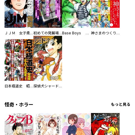
ＪＪＭ 女子柔道部物語 社会人編
初めての発展場 【白抜き修正版】
Base Boys 新装版
神さまのつくりかた。スーパー大合本
日本極道史 昭和編 スーパー大合本
探偵犬シャードック（新装版）
怪奇・ホラー
もっと見る