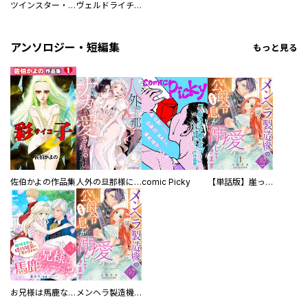
ツインスター・サイクロン・ランナウェイ
ヴェルドライチオシ聖典パック 『転スラ』ミニ画集付き シリウス人気作３選
アンソロジー・短編集
もっと見る
佐伯かよの作品集
人外の旦那様に娶られ毎晩ナカまで愛される…。アンソロジー
comic Picky
【単話版】崖っぷち令嬢ですが、意地と策略で幸せになります！シリーズ
お兄様は馬鹿なんですか？～地味王女は婚約破棄に巻き込まれる～
メンヘラ製造機の公爵令息（過保護）が溺愛してきます