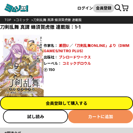
カート
検索
ログイン
会員登録
TOP
コミック
刀剣乱舞 真譚 蜂須賀虎徹 連載版
刀剣乱舞 真譚 蜂須賀虎徹 連載版：1-1
作家名：
瀬田U
／
「刀剣乱舞ONLINE」より（DMM
GAMES/NITRO PLUS）
出版社：
ブシロードワークス
レーベル：
コミックグロウル
ポイント
150
会員登録して購入する
試し読み
カートに追加