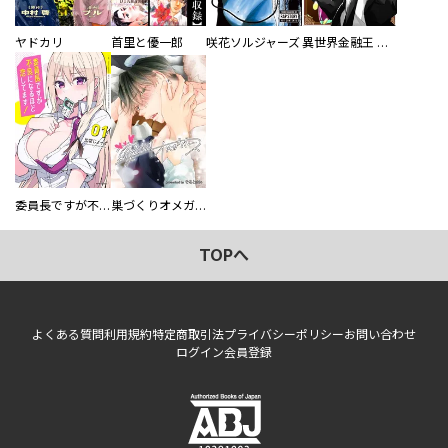
ヤドカリ
首里と優一郎
咲花ソルジャーズ
異世界金融王 ～クローネ・ゴルディオンの覇道～
委員長ですが不良になるほど恋してます！
巣づくりオメガバース
TOPへ
よくある質問
利用規約
特定商取引法
プライバシーポリシー
お問い合わせ
ログイン
会員登録