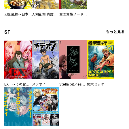
刀剣乱舞～日本号つれづれ酒～
刀剣乱舞 真譚 蜂須賀虎徹
貧乏貴族ノードの冒険譚 Nord’s Adventure
SF
もっと見る
EX ～その賞金稼ぎは、世界の出口を探す～【単行本版】
メテオ７
Stella bit／es【単話版】
終末ミッケ