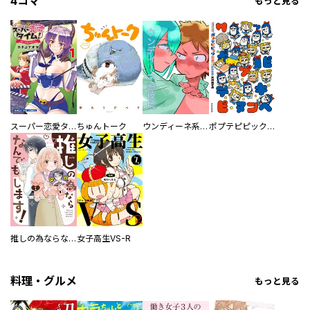
4コマ
もっと見る
スーパー恋愛タイム！～現場でドＳな彼女は自宅でデレる～
ちゅんトーク
ウンディーネ系彼氏
ポプテピピック SEASON EIGHT
推しの為ならなんでもします！
女子高生VS-R
料理・グルメ
もっと見る