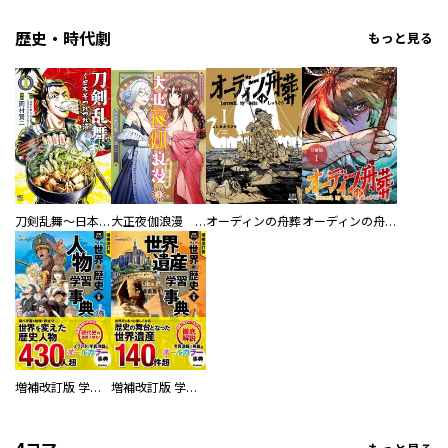
歴史・時代劇
もっと見る
刀剣乱舞～日本号つれづれ酒～
大正夜伽浪漫 －金曜日の花嫁—
オーディンの舟葬
オーディンの舟葬 分冊版
増補改訂版 学研まんが NEW世界の歴史 別巻 人物学習事典
増補改訂版 学研まんが NEW世界の歴史 別巻 世界遺産学習事典