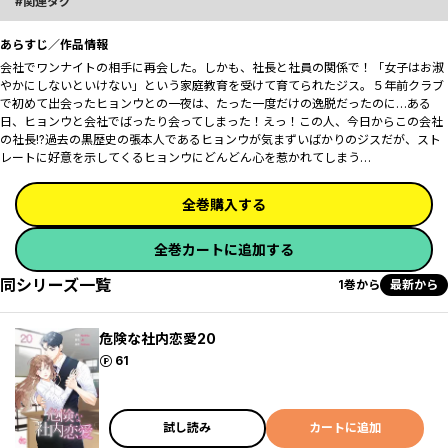
関連タグ
あらすじ／作品情報
会社でワンナイトの相手に再会した。しかも、社長と社員の関係で！「女子はお淑
やかにしないといけない」という家庭教育を受けて育てられたジス。５年前クラブ
で初めて出会ったヒョンウとの一夜は、たった一度だけの逸脱だったのに…ある
日、ヒョンウと会社でばったり会ってしまった！えっ！この人、今日からこの会社
の社長!?過去の黒歴史の張本人であるヒョンウが気まずいばかりのジスだが、スト
レートに好意を示してくるヒョンウにどんどん心を惹かれてしまう…
全巻購入する
全巻カートに追加する
同シリーズ一覧
1巻から
最新から
危険な社内恋愛20
ポイント
61
試し読み
カートに追加