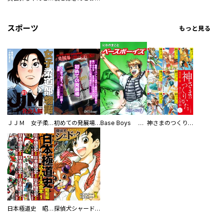
スポーツ
もっと見る
ＪＪＭ 女子柔道部物語 社会人編
初めての発展場 【白抜き修正版】
Base Boys 新装版
神さまのつくりかた。スーパー大合本
日本極道史 昭和編 スーパー大合本
探偵犬シャードック（新装版）