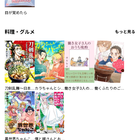
目が覚めたら
料理・グルメ
もっと見る
刀剣乱舞～日本号つれづれ酒～
カラちゃんとシトーさんと、 【分冊版】
働き女子3人のおうち晩酌
働くふたりのごほうび飯
異世界ちゃんこ～横綱目前に召喚されたんだが～ 【連載版】
僕と嫁さんとお酒の関係