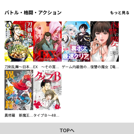
バトル・格闘・アクション
もっと見る
刀剣乱舞～日本号つれづれ酒～
EX ～その賞金稼ぎは、世界の出口を探す～【単行本版】
ゲーム内最強の『裏ボス』に転生したので、主人公の代わりに最速クリアを目指します！【電子単行本版】
復讐の魔女【電子単行本版】
異修羅 新魔王戦争
タイプＢ～48時間後、致死率100％～【単話】
TOPへ