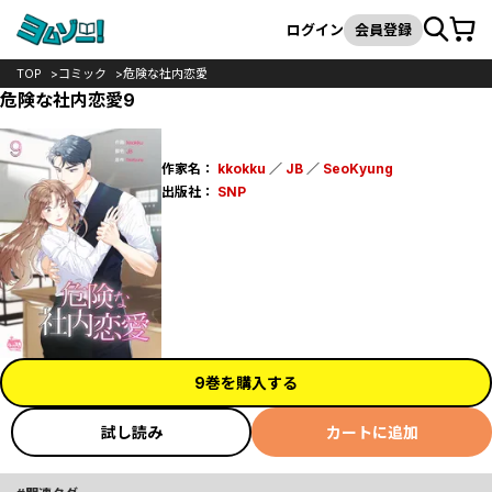
カート
検索
ログイン
会員登録
TOP
コミック
危険な社内恋愛
危険な社内恋愛9
作家名：
kkokku
／
JB
／
SeoKyung
出版社：
SNP
9巻を購入する
試し読み
カートに追加