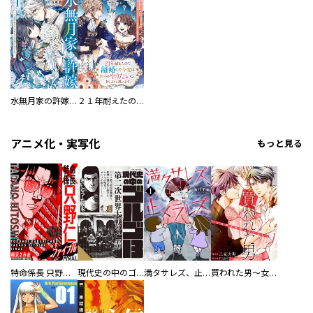
水無月家の許嫁 ～十六歳の誕生日、本家の当主が迎えに来ました。～
２１年耐えたので離婚して今度は自分のやりたいことをしようと思います 妖精が見えるだけの男爵令嬢は、妖精の声が聞こえるだけの公爵様に溺愛される
アニメ化・実写化
もっと見る
特命係長 只野仁ファイナル 愛蔵版
現代史の中のゴルゴ13
満タサレズ、止メラレズ
買われた男～女性限定快感セラピスト～【描き下ろしおまけ付き特装版】