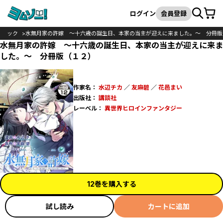
カート
検索
ログイン
会員登録
コミック
水無月家の許嫁 ～十六歳の誕生日、本家の当主が迎えに来ました。～ 分冊版
水無月家の許嫁 ～十六歳の誕生日、本家の当主が迎えに来ま
した。～ 分冊版（１２）
作家名：
水辺チカ
／
友麻碧
／
花邑まい
出版社：
講談社
レーベル：
異世界ヒロインファンタジー
12巻を購入する
試し読み
カートに追加