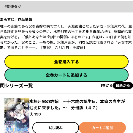
関連タグ
あらすじ／作品情報
唯一の家族である父を奇妙な病で亡くし、天涯孤独となった少女・水無月六花。生
きる理由を見失った彼女の元に、水無月家の当主を名乗る青年が現れ、衝撃的な事
実を告げる。「僕とあなたは”許嫁”の関係にあるのです」―――六花はこの日まで何も知
らなかった。父のこと。一族の掟。水無月家が、羽衣伝説に代表される〝天女の末
裔〟であることを――。【第1話「六月六日」を収録】
全巻購入する
全巻カートに追加する
同シリーズ一覧
1巻から
最新から
水無月家の許嫁 ～十六歳の誕生日、本家の当主が
迎えに来ました。～ 分冊版（４７）
ポイント
190
試し読み
カートに追加