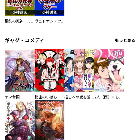
鋼鉄の死神 ミヒャエル・ビットマン戦記
ヴェトナム・ウォー VIETNAM WAR
ギャグ・コメディ
もっと見る
ヤマ台国
秘密のいばら
推しへの愛を誓いますか？～アラサー女子、推しは逃げぬが人生逃げる～
2人（匹）くらし。