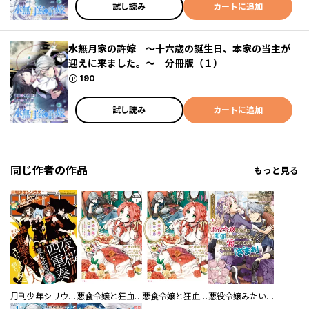
試し読み
カートに追加
水無月家の許嫁 ～十六歳の誕生日、本家の当主が
迎えに来ました。～ 分冊版（１）
ポイント
190
試し読み
カートに追加
同じ作者の作品
もっと見る
月刊少年シリウス
悪食令嬢と狂血公爵 ～その魔物、私が美味しくいただきます！～ 分冊版
悪食令嬢と狂血公爵 ～その魔物、私が美味しくいただきます！～
悪役令嬢みたいに断罪されそうだったけど、全力で愛されてます！ 不幸な運命に「ざまぁ」しますわ！ アンソロジーコミック