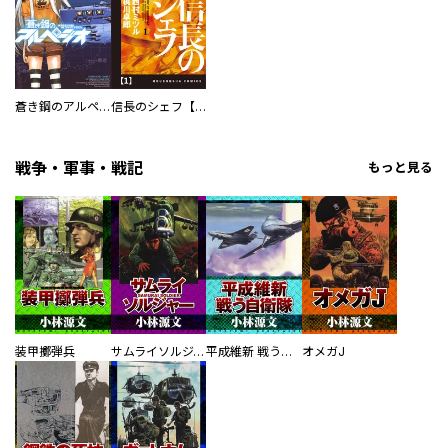
蒼き鋼のアルペジオ
信長のシェフ【単話版】
戦争・軍事・戦記
もっと見る
装甲擲弾兵
サムライソルジャー SAMURAI SOLDIER
平成維新 戦う自衛隊
オメガJ