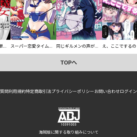
復讐の魔女【電子単行本版】
スーパー恋愛タイム！～現場でドＳな彼女は自宅でデレる～
同じギルメンの声が好き
TOPへ
質問
利用規約
特定商取引法
プライバシーポリシー
お問い合わせ
ログイン
海賊版に関する取り組みについて