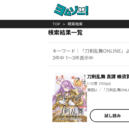
TOP
検索結果
検索結果一覧
キーワード：「刀剣乱舞ONLINE」より（
3件中 1～3件表示中
刀剣乱舞 真譚 蜂須
1-12巻 (150pt)
瀬田U ／「刀剣乱舞ON
試し読み