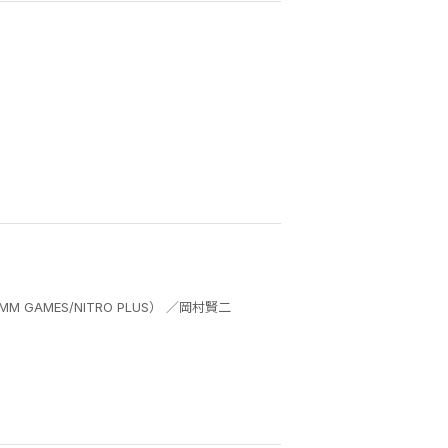
「刀剣乱舞ONLINE」より（DMM GAMES/NITRO PLUS） ／岡村賢二 ／「刀剣乱舞ONLINE」より（DMM GAMES/NITRO PLUS） ／岡村賢二