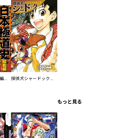
日本極道史 昭和編 スーパー大合本
探偵犬シャードック（新装版）
もっと見る