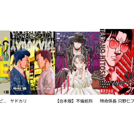
逃亡者～アスクレピオスの杖～
ヤドカリ
【合本版】不倫処刑