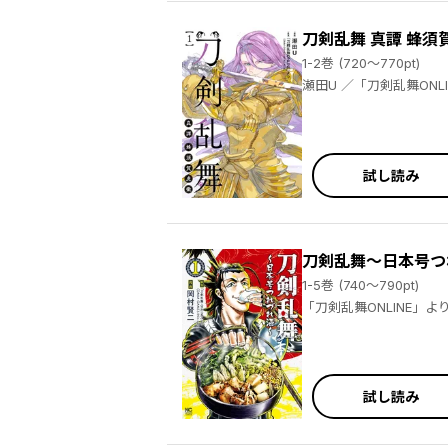
刀剣乱舞 真譚 蜂須
1-2巻 (720～770pt)
瀬田U ／「刀剣乱舞ON
試し読み
刀剣乱舞～日本号つ
1-5巻 (740～790pt)
試し読み