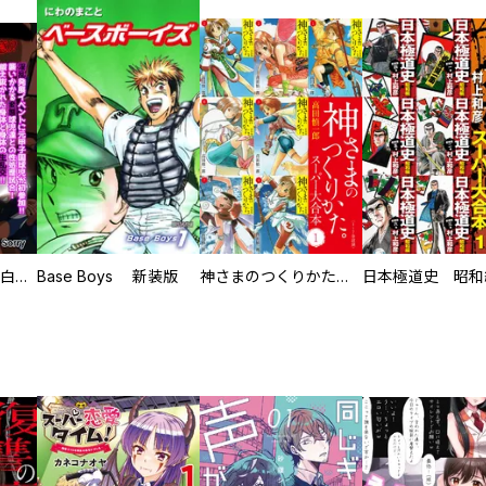
初めての発展場 【白抜き修正版】
Base Boys 新装版
神さまのつくりかた。スーパー大合本